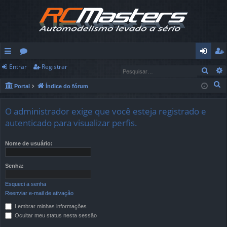
Entrar
Registrar
in
ór
nt
eg
Pesq
ks
u
ra
ist
P
Portal
Índice do fórum
e
rá
ns
r
ra
s
O administrador exige que você esteja registrado e
pi
r
q
autenticado para visualizar perfis.
u
d
i
Nome de usuário:
os
s
a
Senha:
r
Esqueci a senha
Reenviar e-mail de ativação
Lembrar minhas informações
Ocultar meu status nesta sessão