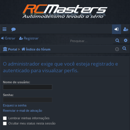
Entrar
Registrar
in
ór
nt
eg
Pesq
ks
u
ra
ist
P
Portal
Índice do fórum
e
rá
ns
r
ra
s
O administrador exige que você esteja registrado e
pi
r
q
autenticado para visualizar perfis.
u
d
i
Nome de usuário:
os
s
a
Senha:
r
Esqueci a senha
Reenviar e-mail de ativação
Lembrar minhas informações
Ocultar meu status nesta sessão