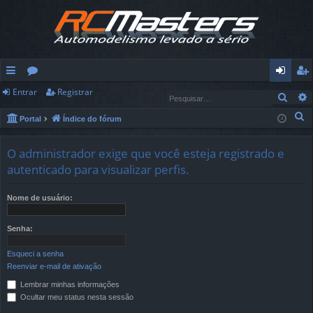
Entrar
Registrar
in
ór
nt
eg
Pesq
ks
u
ra
ist
P
Portal
Índice do fórum
e
rá
ns
r
ra
s
O administrador exige que você esteja registrado e
pi
r
q
autenticado para visualizar perfis.
u
d
i
Nome de usuário:
os
s
a
Senha:
r
Esqueci a senha
Reenviar e-mail de ativação
Lembrar minhas informações
Ocultar meu status nesta sessão