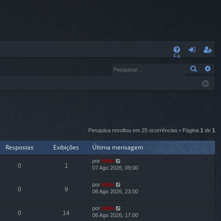
L
FA
nt
eg
Pesqui
Pe
Q
ra
ist
r
ra
r
Pesquisa resultou em 25 ocorrências • Página
1
de
1
Respostas
Exibições
Última mensagem
por
Abib
0
1
07 Ago 2026, 09:00
por
Abib
0
9
06 Ago 2026, 23:00
por
Abib
0
14
06 Ago 2026, 17:00