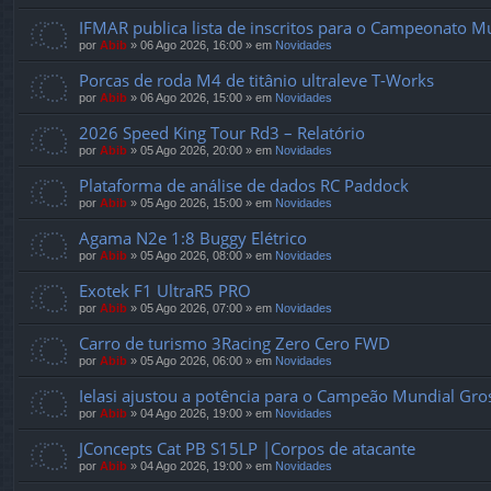
IFMAR publica lista de inscritos para o Campeonato M
por
Abib
»
06 Ago 2026, 16:00
» em
Novidades
Porcas de roda M4 de titânio ultraleve T-Works
por
Abib
»
06 Ago 2026, 15:00
» em
Novidades
2026 Speed ​​King Tour Rd3 – Relatório
por
Abib
»
05 Ago 2026, 20:00
» em
Novidades
Plataforma de análise de dados RC Paddock
por
Abib
»
05 Ago 2026, 15:00
» em
Novidades
Agama N2e 1:8 Buggy Elétrico
por
Abib
»
05 Ago 2026, 08:00
» em
Novidades
Exotek F1 UltraR5 PRO
por
Abib
»
05 Ago 2026, 07:00
» em
Novidades
Carro de turismo 3Racing Zero Cero FWD
por
Abib
»
05 Ago 2026, 06:00
» em
Novidades
Ielasi ajustou a potência para o Campeão Mundial Gr
por
Abib
»
04 Ago 2026, 19:00
» em
Novidades
JConcepts Cat PB S15LP |Corpos de atacante
por
Abib
»
04 Ago 2026, 19:00
» em
Novidades