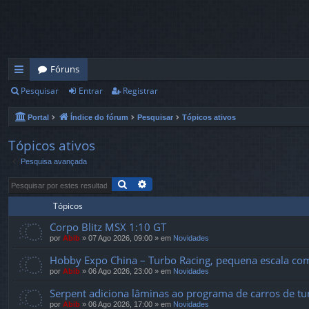
Fóruns
Pesquisar
Entrar
Registrar
in
ks
Portal
Índice do fórum
Pesquisar
Tópicos ativos
rá
Tópicos ativos
pi
Pesquisa avançada
d
Pesquisar
Pesquisa avançada
os
Tópicos
Corpo Blitz MSX 1:10 GT
por
Abib
»
07 Ago 2026, 09:00
» em
Novidades
Hobby Expo China – Turbo Racing, pequena escala com
por
Abib
»
06 Ago 2026, 23:00
» em
Novidades
Serpent adiciona lâminas ao programa de carros de tur
por
Abib
»
06 Ago 2026, 17:00
» em
Novidades