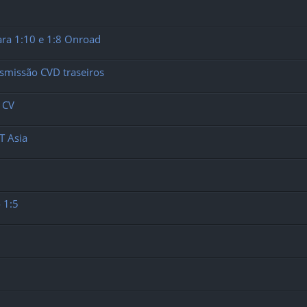
ra 1:10 e 1:8 Onroad
ansmissão CVD traseiros
 CV
T Asia
 1:5