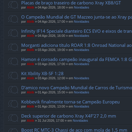
Placas de braço traseiro de carbono Xray XB8/GT
por
Abib
»
04 Ago 2026, 18:00
» em
Novidades
O Campeão Mundial de GT Mazzeo junta-se ao Xray pa
por
Abib
»
04 Ago 2026, 17:00
» em
Novidades
Infinity IF14 Speciale dianteiro ECS EVO e eixos de tr
por
Abib
»
04 Ago 2026, 16:00
» em
Novidades
Morganti adiciona título ROAR 1:8 Onroad National ao
por
Abib
»
03 Ago 2026, 19:00
» em
Novidades
Hamon é coroado campeão inaugural da FEMCA 1:8 G
por
Abib
»
03 Ago 2026, 17:00
» em
Novidades
Kit Xbility XB-SF 1:28
por
Abib
»
03 Ago 2026, 12:00
» em
Novidades
D’amico novo Campeão Mundial de Carros de Turismo
por
Abib
»
01 Ago 2026, 15:00
» em
Novidades
Kobbevik finalmente torna-se Campeão Europeu
por
Abib
»
01 Ago 2026, 13:00
» em
Novidades
Deck superior de carbono Xray X4F’27 2,0 mm
por
Abib
»
31 Jul 2026, 17:00
» em
Novidades
Boost RC MTC-3 Chassi de aço com mola de 1,5 mm