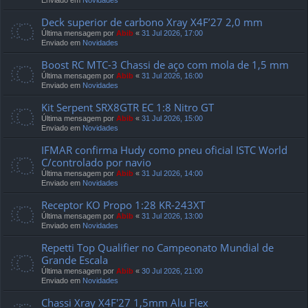
Enviado em
Novidades
Deck superior de carbono Xray X4F’27 2,0 mm
Última mensagem por
Abib
«
31 Jul 2026, 17:00
Enviado em
Novidades
Boost RC MTC-3 Chassi de aço com mola de 1,5 mm
Última mensagem por
Abib
«
31 Jul 2026, 16:00
Enviado em
Novidades
Kit Serpent SRX8GTR EC 1:8 Nitro GT
Última mensagem por
Abib
«
31 Jul 2026, 15:00
Enviado em
Novidades
IFMAR confirma Hudy como pneu oficial ISTC World
C/controlado por navio
Última mensagem por
Abib
«
31 Jul 2026, 14:00
Enviado em
Novidades
Receptor KO Propo 1:28 KR-243XT
Última mensagem por
Abib
«
31 Jul 2026, 13:00
Enviado em
Novidades
Repetti Top Qualifier no Campeonato Mundial de
Grande Escala
Última mensagem por
Abib
«
30 Jul 2026, 21:00
Enviado em
Novidades
Chassi Xray X4F'27 1,5mm Alu Flex