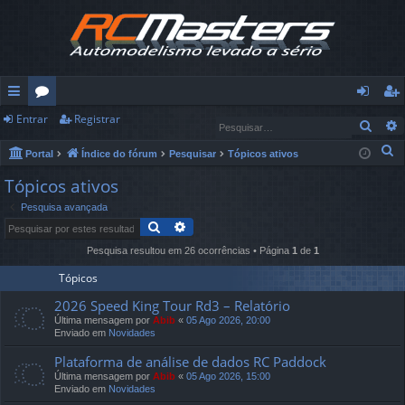
Entrar
Registrar
in
ór
nt
eg
Pesq
ks
u
ra
ist
P
Portal
Índice do fórum
Pesquisar
Tópicos ativos
e
rá
ns
r
ra
Tópicos ativos
s
Pesquisa avançada
pi
r
q
Pesquisar
Pesquisa avançada
u
d
Pesquisa resultou em 26 ocorrências • Página
1
de
1
i
os
s
Tópicos
a
2026 Speed ​​King Tour Rd3 – Relatório
r
Última mensagem por
Abib
«
05 Ago 2026, 20:00
Enviado em
Novidades
Plataforma de análise de dados RC Paddock
Última mensagem por
Abib
«
05 Ago 2026, 15:00
Enviado em
Novidades