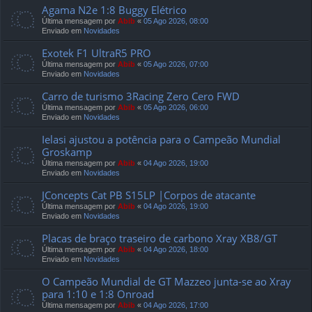
Agama N2e 1:8 Buggy Elétrico
Última mensagem por
Abib
«
05 Ago 2026, 08:00
Enviado em
Novidades
Exotek F1 UltraR5 PRO
Última mensagem por
Abib
«
05 Ago 2026, 07:00
Enviado em
Novidades
Carro de turismo 3Racing Zero Cero FWD
Última mensagem por
Abib
«
05 Ago 2026, 06:00
Enviado em
Novidades
Ielasi ajustou a potência para o Campeão Mundial
Groskamp
Última mensagem por
Abib
«
04 Ago 2026, 19:00
Enviado em
Novidades
JConcepts Cat PB S15LP |Corpos de atacante
Última mensagem por
Abib
«
04 Ago 2026, 19:00
Enviado em
Novidades
Placas de braço traseiro de carbono Xray XB8/GT
Última mensagem por
Abib
«
04 Ago 2026, 18:00
Enviado em
Novidades
O Campeão Mundial de GT Mazzeo junta-se ao Xray
para 1:10 e 1:8 Onroad
Última mensagem por
Abib
«
04 Ago 2026, 17:00