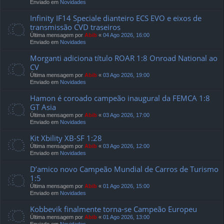
Enviado em
Novidades
Infinity IF14 Speciale dianteiro ECS EVO e eixos de
transmissão CVD traseiros
Última mensagem por
Abib
«
04 Ago 2026, 16:00
Enviado em
Novidades
Morganti adiciona título ROAR 1:8 Onroad National ao
CV
Última mensagem por
Abib
«
03 Ago 2026, 19:00
Enviado em
Novidades
Hamon é coroado campeão inaugural da FEMCA 1:8
GT Asia
Última mensagem por
Abib
«
03 Ago 2026, 17:00
Enviado em
Novidades
Kit Xbility XB-SF 1:28
Última mensagem por
Abib
«
03 Ago 2026, 12:00
Enviado em
Novidades
D’amico novo Campeão Mundial de Carros de Turismo
1:5
Última mensagem por
Abib
«
01 Ago 2026, 15:00
Enviado em
Novidades
Kobbevik finalmente torna-se Campeão Europeu
Última mensagem por
Abib
«
01 Ago 2026, 13:00