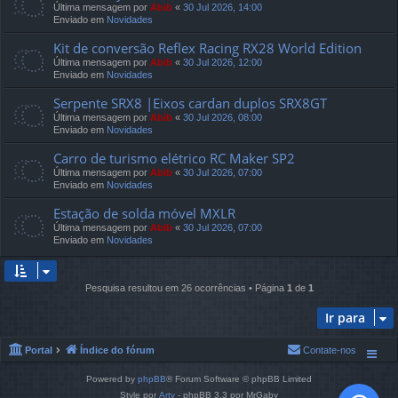
Última mensagem por
Abib
«
30 Jul 2026, 14:00
Enviado em
Novidades
Kit de conversão Reflex Racing RX28 World Edition
Última mensagem por
Abib
«
30 Jul 2026, 12:00
Enviado em
Novidades
Serpente SRX8 |Eixos cardan duplos SRX8GT
Última mensagem por
Abib
«
30 Jul 2026, 08:00
Enviado em
Novidades
Carro de turismo elétrico RC Maker SP2
Última mensagem por
Abib
«
30 Jul 2026, 07:00
Enviado em
Novidades
Estação de solda móvel MXLR
Última mensagem por
Abib
«
30 Jul 2026, 07:00
Enviado em
Novidades
Pesquisa resultou em 26 ocorrências • Página
1
de
1
Ir para
Portal
Índice do fórum
Contate-nos
Powered by
phpBB
® Forum Software © phpBB Limited
Style por
Arty
- phpBB 3.3 por MrGaby