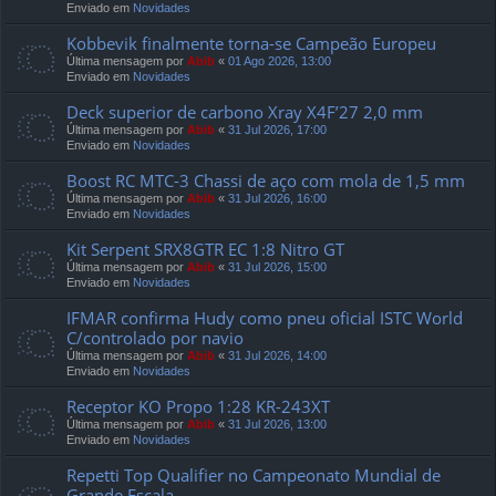
Enviado em
Novidades
Kobbevik finalmente torna-se Campeão Europeu
Última mensagem por
Abib
«
01 Ago 2026, 13:00
Enviado em
Novidades
Deck superior de carbono Xray X4F’27 2,0 mm
Última mensagem por
Abib
«
31 Jul 2026, 17:00
Enviado em
Novidades
Boost RC MTC-3 Chassi de aço com mola de 1,5 mm
Última mensagem por
Abib
«
31 Jul 2026, 16:00
Enviado em
Novidades
Kit Serpent SRX8GTR EC 1:8 Nitro GT
Última mensagem por
Abib
«
31 Jul 2026, 15:00
Enviado em
Novidades
IFMAR confirma Hudy como pneu oficial ISTC World
C/controlado por navio
Última mensagem por
Abib
«
31 Jul 2026, 14:00
Enviado em
Novidades
Receptor KO Propo 1:28 KR-243XT
Última mensagem por
Abib
«
31 Jul 2026, 13:00
Enviado em
Novidades
Repetti Top Qualifier no Campeonato Mundial de
Grande Escala