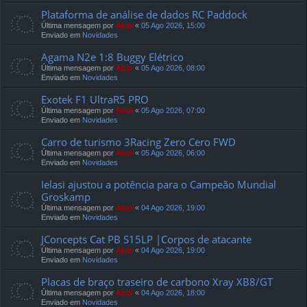
Plataforma de análise de dados RC Paddock
Última mensagem por
Abib
«
05 Ago 2026, 15:00
Enviado em
Novidades
Agama N2e 1:8 Buggy Elétrico
Última mensagem por
Abib
«
05 Ago 2026, 08:00
Enviado em
Novidades
Exotek F1 UltraR5 PRO
Última mensagem por
Abib
«
05 Ago 2026, 07:00
Enviado em
Novidades
Carro de turismo 3Racing Zero Cero FWD
Última mensagem por
Abib
«
05 Ago 2026, 06:00
Enviado em
Novidades
Ielasi ajustou a potência para o Campeão Mundial
Groskamp
Última mensagem por
Abib
«
04 Ago 2026, 19:00
Enviado em
Novidades
JConcepts Cat PB S15LP |Corpos de atacante
Última mensagem por
Abib
«
04 Ago 2026, 19:00
Enviado em
Novidades
Placas de braço traseiro de carbono Xray XB8/GT
Última mensagem por
Abib
«
04 Ago 2026, 18:00
Enviado em
Novidades