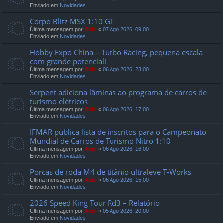
Enviado em
Novidades
Corpo Blitz MSX 1:10 GT
Última mensagem por
Abib
«
07 Ago 2026, 09:00
Enviado em
Novidades
Hobby Expo China – Turbo Racing, pequena escala
com grande potencial!
Última mensagem por
Abib
«
06 Ago 2026, 23:00
Enviado em
Novidades
Serpent adiciona lâminas ao programa de carros de
turismo elétricos
Última mensagem por
Abib
«
06 Ago 2026, 17:00
Enviado em
Novidades
IFMAR publica lista de inscritos para o Campeonato
Mundial de Carros de Turismo Nitro 1:10
Última mensagem por
Abib
«
06 Ago 2026, 16:00
Enviado em
Novidades
Porcas de roda M4 de titânio ultraleve T-Works
Última mensagem por
Abib
«
06 Ago 2026, 15:00
Enviado em
Novidades
2026 Speed ​​King Tour Rd3 – Relatório
Última mensagem por
Abib
«
05 Ago 2026, 20:00
Enviado em
Novidades