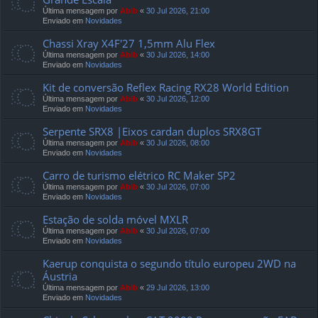
Última mensagem por
Abib
«
30 Jul 2026, 21:00
Enviado em
Novidades
Chassi Xray X4F'27 1,5mm Alu Flex
Última mensagem por
Abib
«
30 Jul 2026, 14:00
Enviado em
Novidades
Kit de conversão Reflex Racing RX28 World Edition
Última mensagem por
Abib
«
30 Jul 2026, 12:00
Enviado em
Novidades
Serpente SRX8 |Eixos cardan duplos SRX8GT
Última mensagem por
Abib
«
30 Jul 2026, 08:00
Enviado em
Novidades
Carro de turismo elétrico RC Maker SP2
Última mensagem por
Abib
«
30 Jul 2026, 07:00
Enviado em
Novidades
Estação de solda móvel MXLR
Última mensagem por
Abib
«
30 Jul 2026, 07:00
Enviado em
Novidades
Kaerup conquista o segundo título europeu 2WD na
Áustria
Última mensagem por
Abib
«
29 Jul 2026, 13:00
Enviado em
Novidades