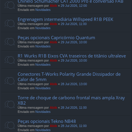
Chinelo Schumacher CAT 2000 Pro e conversão FAB
Última mensagem por
Abib
«
29 Jul 2026, 12:00
Enviado em
Novidades
Engrenagem intermediária Willspeed R1B PEEK
Última mensagem por
Abib
«
29 Jul 2026, 11:00
Enviado em
Novidades
Peças opcionais Capricórnio Quantum
Última mensagem por
Abib
«
29 Jul 2026, 10:00
Enviado em
Novidades
R1 Wurks R1B Eixos CVA traseiros de titânio ultraleve
Última mensagem por
Abib
«
29 Jul 2026, 10:00
Enviado em
Novidades
Conectores T-Works Polarity Grande Dissipador de
Calor de 5mm
Última mensagem por
Abib
«
28 Jul 2026, 13:00
Enviado em
Novidades
Torre de choque de carbono frontal mais ampla Xray
XB2
Última mensagem por
Abib
«
28 Jul 2026, 11:00
Enviado em
Novidades
Peças opcionais Tekno NB48
Última mensagem por
Abib
«
28 Jul 2026, 11:00
Enviado em
Novidades