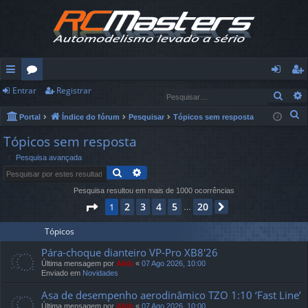
Entrar
Registrar
in
ór
nt
eg
Pesq
ks
u
ra
ist
P
Portal
Índice do fórum
Pesquisar
Tópicos sem resposta
e
rá
ns
r
ra
Tópicos sem resposta
s
Pesquisa avançada
pi
r
q
Pesquisar
Pesquisa avançada
u
d
Pesquisa resultou em mais de 1000 ocorrências
i
os
Página
1
de
20
2
3
4
5
20
1
Próximo
s
…
a
Tópicos
r
Pára-choque dianteiro VP-Pro XB8'26
Última mensagem por
Abib
«
07 Ago 2026, 10:00
Enviado em
Novidades
Asa de desempenho aerodinâmico TZO 1:10 ‘Fast Line’
Última mensagem por
Abib
«
07 Ago 2026, 10:00