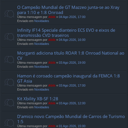
O Campeão Mundial de GT Mazzeo junta-se ao Xray
para 1:10 e 1:8 Onroad
Última mensagem por
Abib
«
04 Ago 2026, 17:00
Enviado em
Novidades
Infinity IF14 Speciale dianteiro ECS EVO e eixos de
transmissão CVD traseiros
Última mensagem por
Abib
«
04 Ago 2026, 16:00
Enviado em
Novidades
Morganti adiciona título ROAR 1:8 Onroad National ao
CV
Última mensagem por
Abib
«
03 Ago 2026, 19:00
Enviado em
Novidades
Hamon é coroado campeão inaugural da FEMCA 1:8
GT Asia
Última mensagem por
Abib
«
03 Ago 2026, 17:00
Enviado em
Novidades
Kit Xbility XB-SF 1:28
Última mensagem por
Abib
«
03 Ago 2026, 12:00
Enviado em
Novidades
D’amico novo Campeão Mundial de Carros de Turismo
1:5
Última mensagem por
Abib
«
01 Ago 2026, 15:00