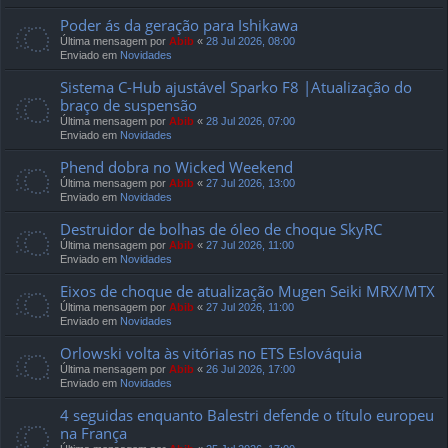
Poder ás da geração para Ishikawa
Última mensagem por
Abib
«
28 Jul 2026, 08:00
Enviado em
Novidades
Sistema C-Hub ajustável Sparko F8 |Atualização do
braço de suspensão
Última mensagem por
Abib
«
28 Jul 2026, 07:00
Enviado em
Novidades
Phend dobra no Wicked Weekend
Última mensagem por
Abib
«
27 Jul 2026, 13:00
Enviado em
Novidades
Destruidor de bolhas de óleo de choque SkyRC
Última mensagem por
Abib
«
27 Jul 2026, 11:00
Enviado em
Novidades
Eixos de choque de atualização Mugen Seiki MRX/MTX
Última mensagem por
Abib
«
27 Jul 2026, 11:00
Enviado em
Novidades
Orlowski volta às vitórias no ETS Eslováquia
Última mensagem por
Abib
«
26 Jul 2026, 17:00
Enviado em
Novidades
4 seguidas enquanto Balestri defende o título europeu
na França