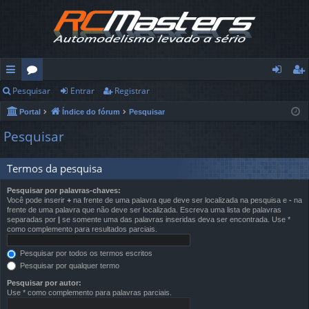
Pesquisar
Entrar
Registrar
in
ór
nt
eg
Portal
Índice do fórum
Pesquisar
ks
u
ra
ist
Pesquisar
rá
ns
r
ra
pi
r
Termos da pesquisa
d
Pesquisar por palavras-chaves:
Você pode inserir
+
na frente de uma palavra que deve ser localizada na pesquisa e
-
na
os
frente de uma palavra que não deve ser localizada. Escreva uma lista de palavras
separadas por
|
se somente uma das palavras inseridas deva ser encontrada. Use *
como complemento para resultados parciais.
Pesquisar por todos os termos escritos
Pesquisar por qualquer termo
Pesquisar por autor:
Use * como complemento para palavras parciais.