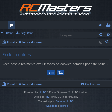
Entrar
Registrar
in
ór
nt
eg
Pesq
ks
u
ra
ist
P
Portal
Índice do fórum
e
rá
ns
r
ra
Excluir cookies
s
pi
r
q
Você deseja realmente excluir todos os cookies gerados por este painel?
u
d
i
os
s
a
Portal
Índice do fórum
Contate-nos
r
Powered by
phpBB
® Forum Software © phpBB Limited
Style por
Arty
- phpBB 3.3 por MrGaby
Traduzido por:
Suporte phpBB
Privacidade
|
Termos