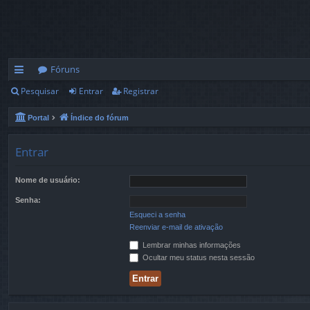
Fóruns
Pesquisar
Entrar
Registrar
in
ks
Portal
Índice do fórum
rá
Entrar
pi
Nome de usuário:
d
Senha:
os
Esqueci a senha
Reenviar e-mail de ativação
Lembrar minhas informações
Ocultar meu status nesta sessão