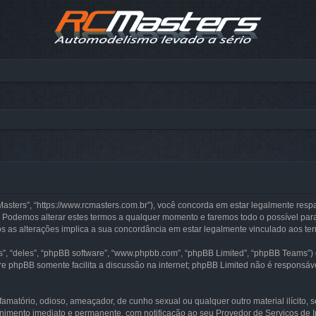
ters”, “https://www.rcmasters.com.br”), você concorda em estar legalmente resp
 Podemos alterar estes termos a qualquer momento e faremos todo o possível para
s as alterações implica a sua concordância em estar legalmente vinculado aos ter
 “deles”, “phpBB software”, “www.phpbb.com”, “phpBB Limited”, “phpBB Teams”) 
are phpBB somente facilita a discussão na internet; phpBB Limited não é responsáv
amatório, odioso, ameaçador, de cunho sexual ou qualquer outro material ilícito, 
imento imediato e permanente, com notificação ao seu Provedor de Serviços de In