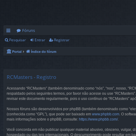
Fóruns
Pesquisar
Entrar
Registrar
in
ks
Portal
Índice do fórum
rá
pi
RCMasters - Registro
d
Acessando “RCMasters” (também denominado como “nós”, “nos”, nosso, “RCMas
os
respaldado pelos seguintes termos, por favor não acesse ou use “RCMasters”.
revisar este documento regularmente, pois o uso contínuo de “RCMasters” apó
Nossos fóruns são desenvolvidos por phpBB (também denominado como “eles”,
(conhecida como “GPL”), que pode ser baixado em
www.phpbb.com
. O softw
mais informações sobre o phpBB, consulte:
https://www.phpbb.com/
.
Você concorda em não publicar qualquer material abusivo, obsceno, vulgar, dif
hospedado ou das leis internacionais. O descumprimento pode resultar em ban