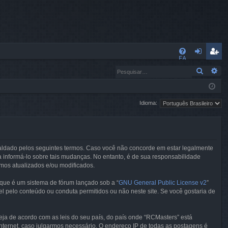
L
FA
nt
eg
Pesqui
Pe
Q
ra
ist
r
ra
Idioma:
r
aldado pelos seguintes termos. Caso você não concorde em estar legalmente
 informá-lo sobre tais mudanças. No entanto, é de sua responsabilidade
mos atualizados e/ou modificados.
que é um sistema de fórum lançado sob a “
GNU General Public License v2
”
el pelo conteúdo ou conduta permitidos ou não neste site. Se você gostaria de
seja de acordo com as leis do seu país, do país onde “RCMasters” está
ternet, caso julgarmos necessário. O endereço IP de todas as postagens é