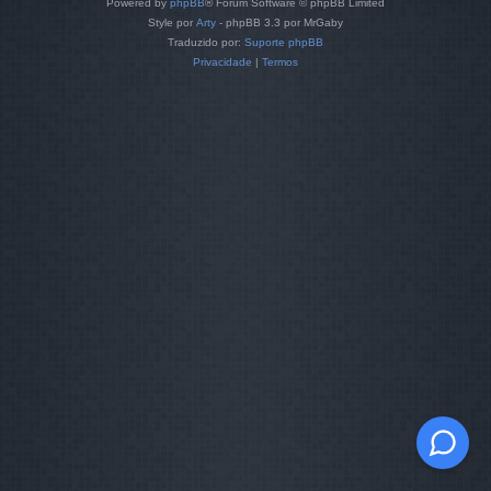
Powered by
phpBB
® Forum Software © phpBB Limited
Style por
Arty
- phpBB 3.3 por MrGaby
Traduzido por:
Suporte phpBB
Privacidade
|
Termos