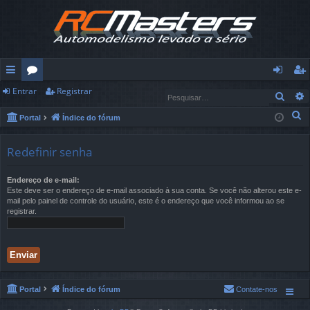
Entrar
Registrar
in
ór
nt
eg
Pesq
ks
u
ra
ist
P
Portal
Índice do fórum
e
rá
ns
r
ra
s
Redefinir senha
pi
r
q
u
Endereço de e-mail:
d
Este deve ser o endereço de e-mail associado à sua conta. Se você não alterou este e-
i
mail pelo painel de controle do usuário, este é o endereço que você informou ao se
os
s
registrar.
a
r
Portal
Índice do fórum
Contate-nos