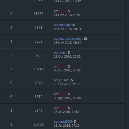
14 Fev 2017, 19:42
por
Abib
9
11068
21 Dez 2016, 07:46
por
montag3
2
5321
08 Dez 2016, 09:21
por
marceloflmedeiro
4
6859
16 Nov 2016, 09:54
por
Xann
3
5930
19 Out 2016, 23:02
por
Abib
7
10248
03 Out 2016, 06:52
por
jcesars
0
4344
19 Set 2016, 22:55
por
Abib
6
8312
30 Ago 2016, 06:38
por
Abib
1
6349
25 Jul 2016, 14:59
por
srad1000
9
10782
21 Jul 2016, 07:30