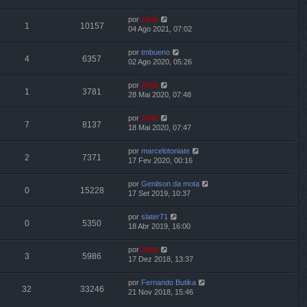
por
Abib
1
10157
04 Ago 2021, 07:02
por
tmbueno
4
6357
02 Ago 2020, 05:26
por
Abib
1
3781
28 Mai 2020, 07:48
por
Abib
7
8137
18 Mai 2020, 07:47
por
marcelotoniate
2
7371
17 Fev 2020, 00:16
por
Genilson da mota
0
15228
17 Set 2019, 10:37
por
slater71
0
5350
18 Abr 2019, 16:00
por
Abib
3
5986
17 Dez 2018, 13:37
por
Fernando Butika
32
33246
21 Nov 2018, 15:46