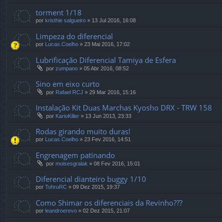
torment 1/18
por
kristhie salgueiro
»
13 Jul 2016, 16:08
Limpeza do diferencial
por
Lucas.Coelho
»
23 Mai 2016, 17:02
Lubrificação Diferencial Tamiya de Esfera
por
zumpano
»
05 Abr 2016, 08:52
Sino em eixo curto
por
Rafael RCJ
»
29 Mar 2016, 15:16
Instalação Kit Duas Marchas Kyosho DRX - TRW 158
por
KarioKiller
»
13 Jun 2013, 23:33
Rodas girando muito duras!
por
Lucas.Coelho
»
23 Fev 2016, 14:51
Engrenagem patinando
por
moisesgralak
»
08 Fev 2016, 15:01
Diferencial dianteiro buggy 1/10
por
TohruRC
»
09 Dez 2015, 19:37
Como Shimar os diferenciais da Revinho???
por
leandroerevo
»
02 Dez 2015, 21:07