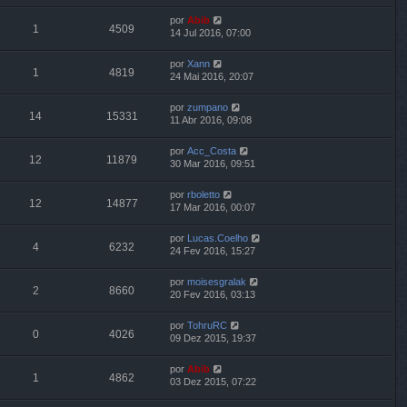
por
Abib
1
4509
14 Jul 2016, 07:00
por
Xann
1
4819
24 Mai 2016, 20:07
por
zumpano
14
15331
11 Abr 2016, 09:08
por
Acc_Costa
12
11879
30 Mar 2016, 09:51
por
rboletto
12
14877
17 Mar 2016, 00:07
por
Lucas.Coelho
4
6232
24 Fev 2016, 15:27
por
moisesgralak
2
8660
20 Fev 2016, 03:13
por
TohruRC
0
4026
09 Dez 2015, 19:37
por
Abib
1
4862
03 Dez 2015, 07:22