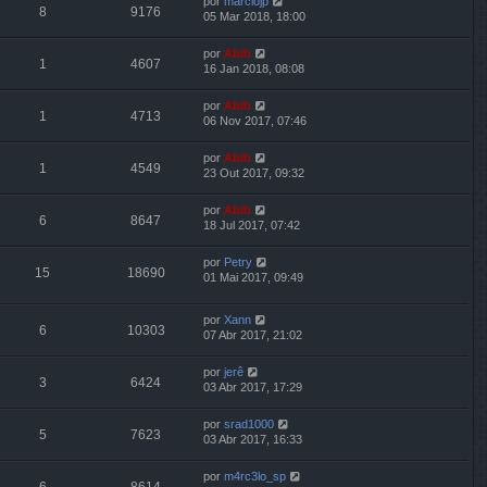
por
marciojp
8
9176
05 Mar 2018, 18:00
por
Abib
1
4607
16 Jan 2018, 08:08
por
Abib
1
4713
06 Nov 2017, 07:46
por
Abib
1
4549
23 Out 2017, 09:32
por
Abib
6
8647
18 Jul 2017, 07:42
por
Petry
15
18690
01 Mai 2017, 09:49
por
Xann
6
10303
07 Abr 2017, 21:02
por
jerê
3
6424
03 Abr 2017, 17:29
por
srad1000
5
7623
03 Abr 2017, 16:33
por
m4rc3lo_sp
6
8614