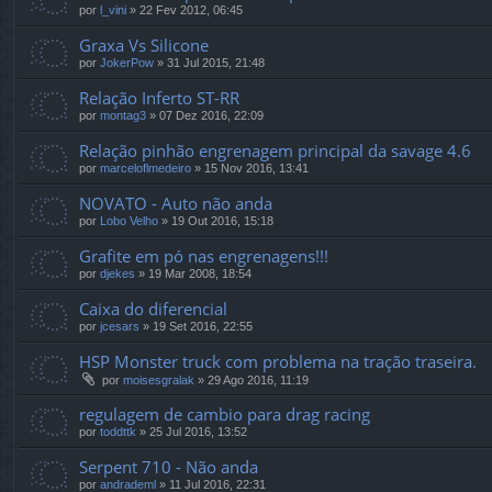
por
l_vini
»
22 Fev 2012, 06:45
Graxa Vs Silicone
por
JokerPow
»
31 Jul 2015, 21:48
Relação Inferto ST-RR
por
montag3
»
07 Dez 2016, 22:09
Relação pinhão engrenagem principal da savage 4.6
por
marceloflmedeiro
»
15 Nov 2016, 13:41
NOVATO - Auto não anda
por
Lobo Velho
»
19 Out 2016, 15:18
Grafite em pó nas engrenagens!!!
por
djekes
»
19 Mar 2008, 18:54
Caixa do diferencial
por
jcesars
»
19 Set 2016, 22:55
HSP Monster truck com problema na tração traseira.
por
moisesgralak
»
29 Ago 2016, 11:19
regulagem de cambio para drag racing
por
toddttk
»
25 Jul 2016, 13:52
Serpent 710 - Não anda
por
andrademl
»
11 Jul 2016, 22:31