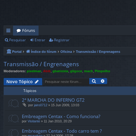
Fóruns
Pesquisar
Entrar
Registrar
in
ks
Portal
Índice do fórum
Oficina
Transmissão / Engrenagens
rá
Transmissão / Engrenagens
pi
Moderadores:
pixelman
,
Abib
,
gbatistela
,
gligoco
,
mach
,
Pimpolho
d
Pesquisar
Pesquisa avan
Novo Tópico
os
Tópicos
2ª MARCHA DO INFERNO GT2
por
jairo0712
»
15 Jun 2009, 13:03
Embreagem Centax - Como funciona?
por
Visitante
»
11 Jan 2010, 20:29
Embreagem Centax - Todo carro tem ?
por
mcauduro
»
27 Jul 2006, 17:28