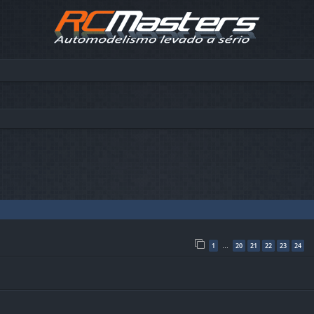
çada
1
20
21
22
23
24
…