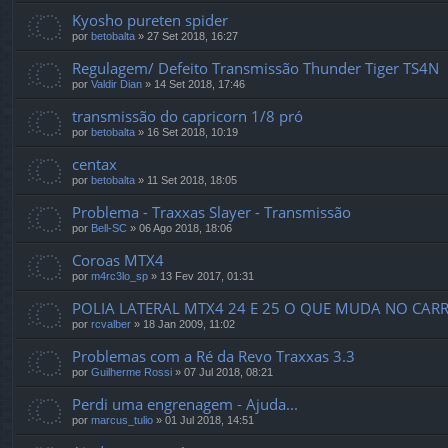
Kyosho pureten spider
por
betobalta
»
27 Set 2018, 16:27
Regulagem/ Defeito Transmissão Thunder Tiger TS4N
por
Valdir Dian
»
14 Set 2018, 17:46
transmissão do capricorn 1/8 pró
por
betobalta
»
16 Set 2018, 10:19
centax
por
betobalta
»
11 Set 2018, 18:05
Problema - Traxxas Slayer - Transmissão
por
Bell-SC
»
06 Ago 2018, 18:06
Coroas MTX4
por
m4rc3lo_sp
»
13 Fev 2017, 01:31
POLIA LATERAL MTX4 24 E 25 O QUE MUDA NO CARR
por
rcvalber
»
18 Jan 2009, 11:02
Problemas com a Ré da Revo Traxxas 3.3
por
Guilherme Rossi
»
07 Jul 2018, 08:21
Perdi uma engrenagem - Ajuda...
por
marcus_tulio
»
01 Jul 2018, 14:51