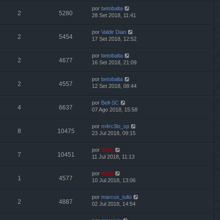
por
betobalta
2
5280
28 Set 2018, 11:41
por
Valdir Dian
2
5454
17 Set 2018, 12:52
por
betobalta
2
4677
16 Set 2018, 21:09
por
betobalta
2
4557
12 Set 2018, 08:44
por
Bell-SC
4
6637
07 Ago 2018, 15:58
por
m4rc3lo_sp
8
10475
23 Jul 2018, 09:15
por
Abib
7
10451
11 Jul 2018, 11:13
por
Abib
1
4577
10 Jul 2018, 13:06
por
marcus_tulio
2
4887
02 Jul 2018, 14:54