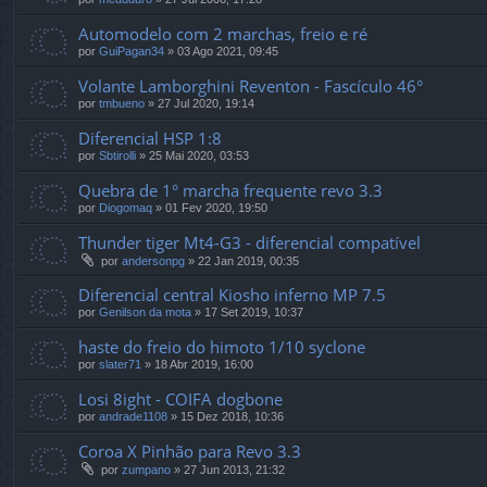
Automodelo com 2 marchas, freio e ré
por
GuiPagan34
»
03 Ago 2021, 09:45
Volante Lamborghini Reventon - Fascículo 46°
por
tmbueno
»
27 Jul 2020, 19:14
Diferencial HSP 1:8
por
Sbtirolli
»
25 Mai 2020, 03:53
Quebra de 1° marcha frequente revo 3.3
por
Diogomaq
»
01 Fev 2020, 19:50
Thunder tiger Mt4-G3 - diferencial compatível
por
andersonpg
»
22 Jan 2019, 00:35
Diferencial central Kiosho inferno MP 7.5
por
Genilson da mota
»
17 Set 2019, 10:37
haste do freio do himoto 1/10 syclone
por
slater71
»
18 Abr 2019, 16:00
Losi 8ight - COIFA dogbone
por
andrade1108
»
15 Dez 2018, 10:36
Coroa X Pinhão para Revo 3.3
por
zumpano
»
27 Jun 2013, 21:32