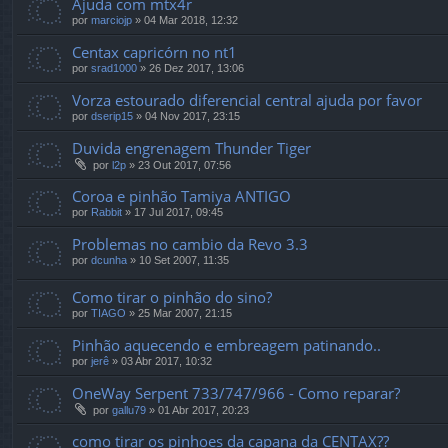
Ajuda com mtx4r
por
marciojp
»
04 Mar 2018, 12:32
Centax capricórn no nt1
por
srad1000
»
26 Dez 2017, 13:06
Vorza estourado diferencial central ajuda por favor
por
dserip15
»
04 Nov 2017, 23:15
Duvida engrenagem Thunder Tiger
por
l2p
»
23 Out 2017, 07:56
Coroa e pinhão Tamiya ANTIGO
por
Rabbit
»
17 Jul 2017, 09:45
Problemas no cambio da Revo 3.3
por
dcunha
»
10 Set 2007, 11:35
Como tirar o pinhão do sino?
por
TIAGO
»
25 Mar 2007, 21:15
Pinhão aquecendo e embreagem patinando..
por
jerê
»
03 Abr 2017, 10:32
OneWay Serpent 733/747/966 - Como reparar?
por
gallu79
»
01 Abr 2017, 20:23
como tirar os pinhoes da capana da CENTAX??