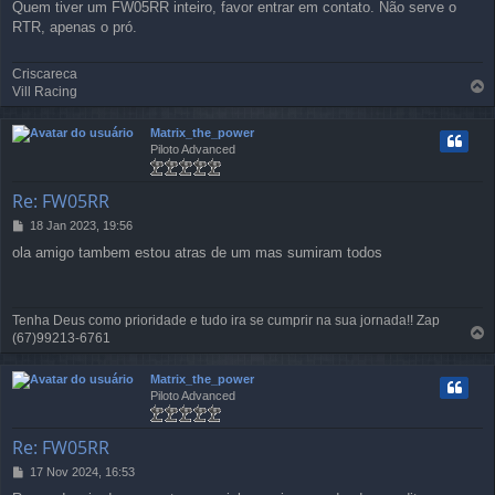
Quem tiver um FW05RR inteiro, favor entrar em contato. Não serve o
n
RTR, apenas o pró.
s
a
g
Criscareca
e
Vill Racing
m
o
l
Matrix_the_power
t
Piloto Advanced
a
r
a
Re: FW05RR
o
t
18 Jan 2023, 19:56
M
o
e
p
ola amigo tambem estou atras de um mas sumiram todos
n
o
s
a
g
Tenha Deus como prioridade e tudo ira se cumprir na sua jornada!! Zap
e
(67)99213-6761
m
o
l
Matrix_the_power
t
Piloto Advanced
a
r
a
Re: FW05RR
o
t
17 Nov 2024, 16:53
M
o
e