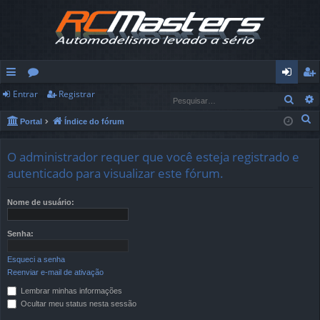
Entrar
Registrar
in
ór
nt
eg
Pesq
ks
u
ra
ist
P
Portal
Índice do fórum
e
rá
ns
r
ra
s
O administrador requer que você esteja registrado e
pi
r
q
autenticado para visualizar este fórum.
u
d
i
Nome de usuário:
os
s
a
Senha:
r
Esqueci a senha
Reenviar e-mail de ativação
Lembrar minhas informações
Ocultar meu status nesta sessão