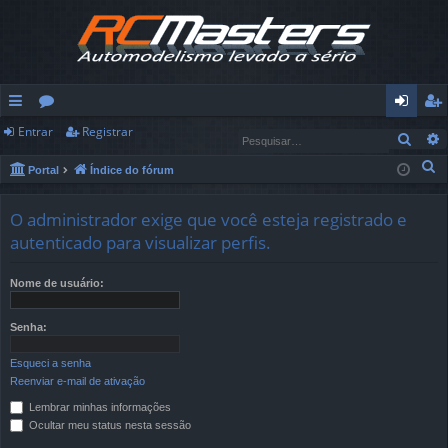
Entrar
Registrar
in
ór
nt
eg
Pesq
ks
u
ra
ist
P
Portal
Índice do fórum
e
rá
ns
r
ra
s
O administrador exige que você esteja registrado e
pi
r
q
autenticado para visualizar perfis.
u
d
i
Nome de usuário:
os
s
a
Senha:
r
Esqueci a senha
Reenviar e-mail de ativação
Lembrar minhas informações
Ocultar meu status nesta sessão