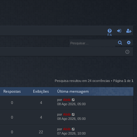
L
FA
nt
eg
Pesqui
Pe
Q
ra
ist
r
ra
r
Pesquisa resultou em 24 ocorrências • Página
1
de
1
Respostas
Exibições
Última mensagem
por
Abib
0
4
08 Ago 2026, 05:00
por
Abib
0
4
08 Ago 2026, 05:00
por
Abib
0
22
07 Ago 2026, 10:00