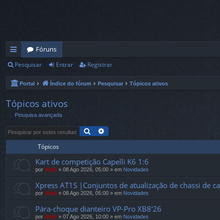
Fóruns
Pesquisar
Entrar
Registrar
in
ks
Portal
Índice do fórum
Pesquisar
Tópicos ativos
rá
Tópicos ativos
pi
Pesquisa avançada
d
Pesquisar
Pesquisa avançada
os
Tópicos
Kart de competição Capelli K6 1:6
por
Abib
»
08 Ago 2026, 05:00
» em
Novidades
Xpress AT1S |Conjuntos de atualização de chassi de 
por
Abib
»
08 Ago 2026, 05:00
» em
Novidades
Pára-choque dianteiro VP-Pro XB8'26
por
Abib
»
07 Ago 2026, 10:00
» em
Novidades