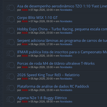
Asa de desempenho aerodinâmico TZO 1:10 ‘Fast Line
por
Abib
»
07 Ago 2026, 10:00
» em
Novidades
Corpo Blitz MSX 1:10 GT
por
Abib
»
07 Ago 2026, 09:00
» em
Novidades
Hobby Expo China – Turbo Racing, pequena escala com
por
Abib
»
06 Ago 2026, 23:00
» em
Novidades
Serpent adiciona lâminas ao programa de carros de tur
por
Abib
»
06 Ago 2026, 17:00
» em
Novidades
IFMAR publica lista de inscritos para o Campeonato M
por
Abib
»
06 Ago 2026, 16:00
» em
Novidades
Porcas de roda M4 de titânio ultraleve T-Works
por
Abib
»
06 Ago 2026, 15:00
» em
Novidades
2026 Speed ​​King Tour Rd3 – Relatório
por
Abib
»
05 Ago 2026, 20:00
» em
Novidades
Plataforma de análise de dados RC Paddock
por
Abib
»
05 Ago 2026, 15:00
» em
Novidades
Agama N2e 1:8 Buggy Elétrico
por
Abib
»
05 Ago 2026, 08:00
» em
Novidades