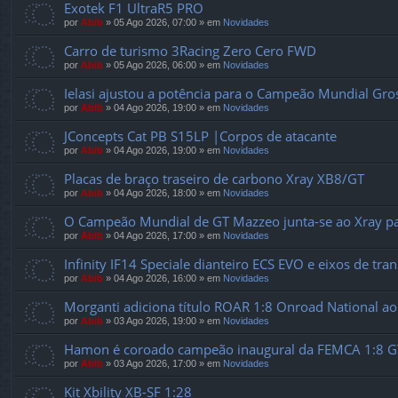
Exotek F1 UltraR5 PRO
por
Abib
»
05 Ago 2026, 07:00
» em
Novidades
Carro de turismo 3Racing Zero Cero FWD
por
Abib
»
05 Ago 2026, 06:00
» em
Novidades
Ielasi ajustou a potência para o Campeão Mundial Gr
por
Abib
»
04 Ago 2026, 19:00
» em
Novidades
JConcepts Cat PB S15LP |Corpos de atacante
por
Abib
»
04 Ago 2026, 19:00
» em
Novidades
Placas de braço traseiro de carbono Xray XB8/GT
por
Abib
»
04 Ago 2026, 18:00
» em
Novidades
O Campeão Mundial de GT Mazzeo junta-se ao Xray pa
por
Abib
»
04 Ago 2026, 17:00
» em
Novidades
Infinity IF14 Speciale dianteiro ECS EVO e eixos de tr
por
Abib
»
04 Ago 2026, 16:00
» em
Novidades
Morganti adiciona título ROAR 1:8 Onroad National ao
por
Abib
»
03 Ago 2026, 19:00
» em
Novidades
Hamon é coroado campeão inaugural da FEMCA 1:8 G
por
Abib
»
03 Ago 2026, 17:00
» em
Novidades
Kit Xbility XB-SF 1:28