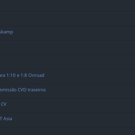
oskamp
ra 1:10 e 1:8 Onroad
ansmissão CVD traseiros
 CV
T Asia