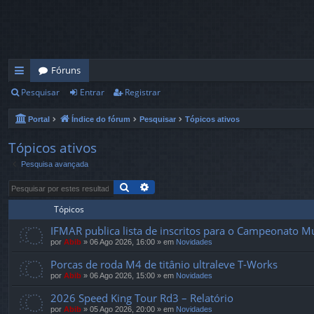
Fóruns
Pesquisar
Entrar
Registrar
in
ks
Portal
Índice do fórum
Pesquisar
Tópicos ativos
rá
Tópicos ativos
pi
Pesquisa avançada
d
Pesquisar
Pesquisa avançada
os
Tópicos
IFMAR publica lista de inscritos para o Campeonato M
por
Abib
»
06 Ago 2026, 16:00
» em
Novidades
Porcas de roda M4 de titânio ultraleve T-Works
por
Abib
»
06 Ago 2026, 15:00
» em
Novidades
2026 Speed ​​King Tour Rd3 – Relatório
por
Abib
»
05 Ago 2026, 20:00
» em
Novidades