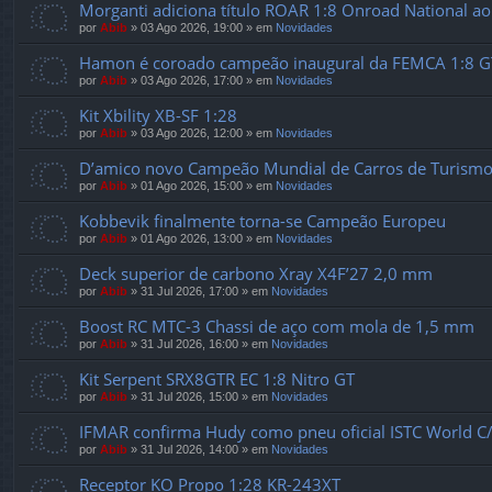
Morganti adiciona título ROAR 1:8 Onroad National ao
por
Abib
»
03 Ago 2026, 19:00
» em
Novidades
Hamon é coroado campeão inaugural da FEMCA 1:8 G
por
Abib
»
03 Ago 2026, 17:00
» em
Novidades
Kit Xbility XB-SF 1:28
por
Abib
»
03 Ago 2026, 12:00
» em
Novidades
D’amico novo Campeão Mundial de Carros de Turismo
por
Abib
»
01 Ago 2026, 15:00
» em
Novidades
Kobbevik finalmente torna-se Campeão Europeu
por
Abib
»
01 Ago 2026, 13:00
» em
Novidades
Deck superior de carbono Xray X4F’27 2,0 mm
por
Abib
»
31 Jul 2026, 17:00
» em
Novidades
Boost RC MTC-3 Chassi de aço com mola de 1,5 mm
por
Abib
»
31 Jul 2026, 16:00
» em
Novidades
Kit Serpent SRX8GTR EC 1:8 Nitro GT
por
Abib
»
31 Jul 2026, 15:00
» em
Novidades
IFMAR confirma Hudy como pneu oficial ISTC World C/
por
Abib
»
31 Jul 2026, 14:00
» em
Novidades
Receptor KO Propo 1:28 KR-243XT