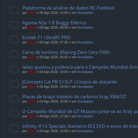
Plataforma de análise de dados RC Paddock
por
Abib
»
05 Ago 2026, 15:00
» em
Novidades
Agama N2e 1:8 Buggy Elétrico
por
Abib
»
05 Ago 2026, 08:00
» em
Novidades
Exotek F1 UltraR5 PRO
por
Abib
»
05 Ago 2026, 07:00
» em
Novidades
Carro de turismo 3Racing Zero Cero FWD
por
Abib
»
05 Ago 2026, 06:00
» em
Novidades
Ielasi ajustou a potência para o Campeão Mundial Gr
por
Abib
»
04 Ago 2026, 19:00
» em
Novidades
JConcepts Cat PB S15LP |Corpos de atacante
por
Abib
»
04 Ago 2026, 19:00
» em
Novidades
Placas de braço traseiro de carbono Xray XB8/GT
por
Abib
»
04 Ago 2026, 18:00
» em
Novidades
O Campeão Mundial de GT Mazzeo junta-se ao Xray pa
por
Abib
»
04 Ago 2026, 17:00
» em
Novidades
Infinity IF14 Speciale dianteiro ECS EVO e eixos de tr
por
Abib
»
04 Ago 2026, 16:00
» em
Novidades