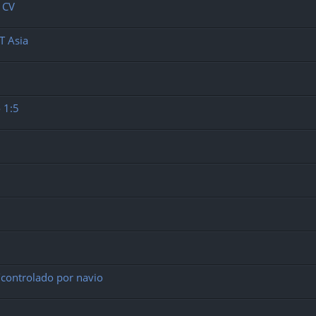
 CV
T Asia
 1:5
controlado por navio