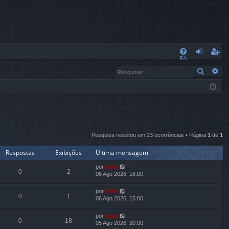
L
FA
nt
eg
Pesqui
Pe
Q
ra
ist
r
ra
r
Pesquisa resultou em 23 ocorrências • Página
1
de
1
Respostas
Exibições
Última mensagem
por
Abib
0
2
06 Ago 2026, 16:00
por
Abib
0
1
06 Ago 2026, 15:00
por
Abib
0
18
05 Ago 2026, 20:00