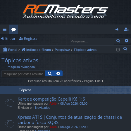
Entrar
Registrar
in
ór
nt
eg
Pesq
ks
u
ra
ist
P
Portal
Índice do fórum
Pesquisar
Tópicos ativos
e
rá
ns
r
ra
Tópicos ativos
s
Pesquisa avançada
pi
r
q
Pesquisar
Pesquisa avançada
u
d
Pesquisa resultou em 23 ocorrências • Página
1
de
1
i
os
s
Tópicos
a
Kart de competição Capelli K6 1:6
r
Última mensagem por
Abib
«
08 Ago 2026, 05:00
Enviado em
Novidades
Xpress AT1S |Conjuntos de atualização de chassi de
carbono fosco XQ3S
Última mensagem por
Abib
«
08 Ago 2026, 05:00