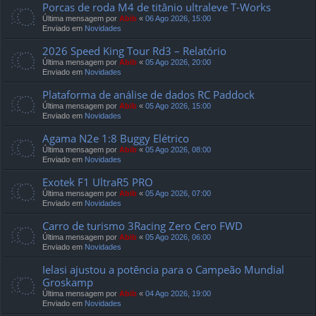
Porcas de roda M4 de titânio ultraleve T-Works
Última mensagem por
Abib
«
06 Ago 2026, 15:00
Enviado em
Novidades
2026 Speed ​​King Tour Rd3 – Relatório
Última mensagem por
Abib
«
05 Ago 2026, 20:00
Enviado em
Novidades
Plataforma de análise de dados RC Paddock
Última mensagem por
Abib
«
05 Ago 2026, 15:00
Enviado em
Novidades
Agama N2e 1:8 Buggy Elétrico
Última mensagem por
Abib
«
05 Ago 2026, 08:00
Enviado em
Novidades
Exotek F1 UltraR5 PRO
Última mensagem por
Abib
«
05 Ago 2026, 07:00
Enviado em
Novidades
Carro de turismo 3Racing Zero Cero FWD
Última mensagem por
Abib
«
05 Ago 2026, 06:00
Enviado em
Novidades
Ielasi ajustou a potência para o Campeão Mundial
Groskamp
Última mensagem por
Abib
«
04 Ago 2026, 19:00
Enviado em
Novidades