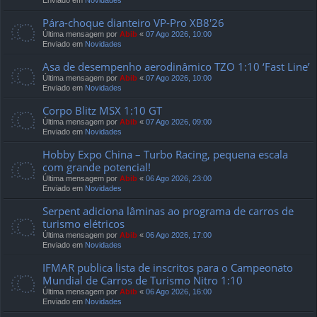
Enviado em
Novidades
Pára-choque dianteiro VP-Pro XB8'26
Última mensagem por
Abib
«
07 Ago 2026, 10:00
Enviado em
Novidades
Asa de desempenho aerodinâmico TZO 1:10 ‘Fast Line’
Última mensagem por
Abib
«
07 Ago 2026, 10:00
Enviado em
Novidades
Corpo Blitz MSX 1:10 GT
Última mensagem por
Abib
«
07 Ago 2026, 09:00
Enviado em
Novidades
Hobby Expo China – Turbo Racing, pequena escala
com grande potencial!
Última mensagem por
Abib
«
06 Ago 2026, 23:00
Enviado em
Novidades
Serpent adiciona lâminas ao programa de carros de
turismo elétricos
Última mensagem por
Abib
«
06 Ago 2026, 17:00
Enviado em
Novidades
IFMAR publica lista de inscritos para o Campeonato
Mundial de Carros de Turismo Nitro 1:10
Última mensagem por
Abib
«
06 Ago 2026, 16:00
Enviado em
Novidades