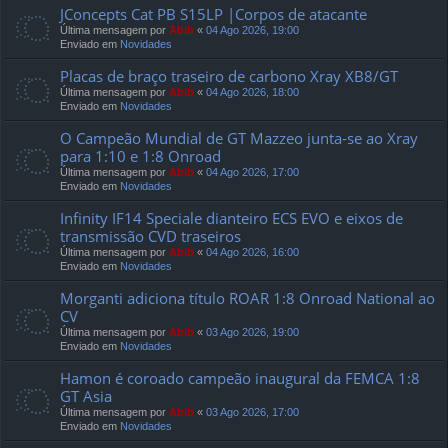
JConcepts Cat PB S15LP |Corpos de atacante
Última mensagem por
Abib
«
04 Ago 2026, 19:00
Enviado em
Novidades
Placas de braço traseiro de carbono Xray XB8/GT
Última mensagem por
Abib
«
04 Ago 2026, 18:00
Enviado em
Novidades
O Campeão Mundial de GT Mazzeo junta-se ao Xray
para 1:10 e 1:8 Onroad
Última mensagem por
Abib
«
04 Ago 2026, 17:00
Enviado em
Novidades
Infinity IF14 Speciale dianteiro ECS EVO e eixos de
transmissão CVD traseiros
Última mensagem por
Abib
«
04 Ago 2026, 16:00
Enviado em
Novidades
Morganti adiciona título ROAR 1:8 Onroad National ao
CV
Última mensagem por
Abib
«
03 Ago 2026, 19:00
Enviado em
Novidades
Hamon é coroado campeão inaugural da FEMCA 1:8
GT Asia
Última mensagem por
Abib
«
03 Ago 2026, 17:00
Enviado em
Novidades