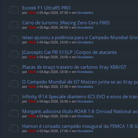
Exotek F1 UltraR5 PRO
por
Abib
»
05 Ago 2026, 07:00
» em
Novidades
Carro de turismo 3Racing Zero Cero FWD
por
Abib
»
05 Ago 2026, 06:00
» em
Novidades
Ielasi ajustou a potência para o Campeão Mundial Gr
por
Abib
»
04 Ago 2026, 19:00
» em
Novidades
JConcepts Cat PB S15LP |Corpos de atacante
por
Abib
»
04 Ago 2026, 19:00
» em
Novidades
Placas de braço traseiro de carbono Xray XB8/GT
por
Abib
»
04 Ago 2026, 18:00
» em
Novidades
O Campeão Mundial de GT Mazzeo junta-se ao Xray pa
por
Abib
»
04 Ago 2026, 17:00
» em
Novidades
Infinity IF14 Speciale dianteiro ECS EVO e eixos de tr
por
Abib
»
04 Ago 2026, 16:00
» em
Novidades
Morganti adiciona título ROAR 1:8 Onroad National ao
por
Abib
»
03 Ago 2026, 19:00
» em
Novidades
Hamon é coroado campeão inaugural da FEMCA 1:8 G
por
Abib
»
03 Ago 2026, 17:00
» em
Novidades