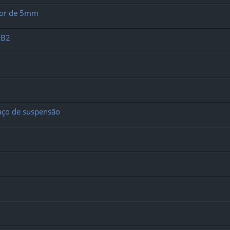
alor de 5mm
XB2
raço de suspensão