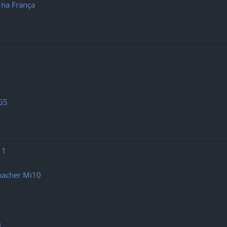
 na França
 G5
11
umacher Mi10
m