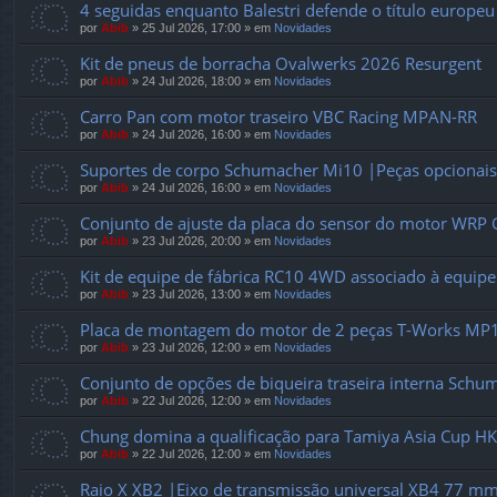
4 seguidas enquanto Balestri defende o título europeu
por
Abib
»
25 Jul 2026, 17:00
» em
Novidades
Kit de pneus de borracha Ovalwerks 2026 Resurgent
por
Abib
»
24 Jul 2026, 18:00
» em
Novidades
Carro Pan com motor traseiro VBC Racing MPAN-RR
por
Abib
»
24 Jul 2026, 16:00
» em
Novidades
Suportes de corpo Schumacher Mi10 |Peças opcionais
por
Abib
»
24 Jul 2026, 16:00
» em
Novidades
Conjunto de ajuste da placa do sensor do motor WRP
por
Abib
»
23 Jul 2026, 20:00
» em
Novidades
Kit de equipe de fábrica RC10 4WD associado à equipe
por
Abib
»
23 Jul 2026, 13:00
» em
Novidades
Placa de montagem do motor de 2 peças T-Works MP
por
Abib
»
23 Jul 2026, 12:00
» em
Novidades
Conjunto de opções de biqueira traseira interna Sch
por
Abib
»
22 Jul 2026, 12:00
» em
Novidades
Chung domina a qualificação para Tamiya Asia Cup HK
por
Abib
»
22 Jul 2026, 12:00
» em
Novidades
Raio X XB2 |Eixo de transmissão universal XB4 77 m