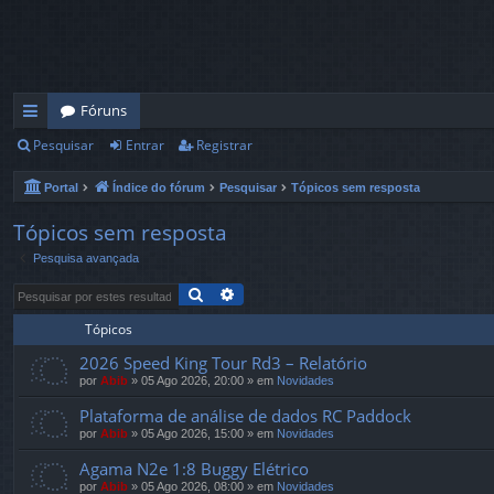
Fóruns
Pesquisar
Entrar
Registrar
in
ks
Portal
Índice do fórum
Pesquisar
Tópicos sem resposta
rá
Tópicos sem resposta
pi
Pesquisa avançada
d
Pesquisar
Pesquisa avançada
os
Tópicos
2026 Speed ​​King Tour Rd3 – Relatório
por
Abib
»
05 Ago 2026, 20:00
» em
Novidades
Plataforma de análise de dados RC Paddock
por
Abib
»
05 Ago 2026, 15:00
» em
Novidades
Agama N2e 1:8 Buggy Elétrico
por
Abib
»
05 Ago 2026, 08:00
» em
Novidades