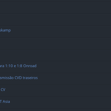
oskamp
ra 1:10 e 1:8 Onroad
ansmissão CVD traseiros
 CV
T Asia