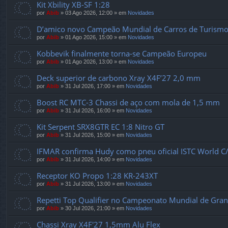
Kit Xbility XB-SF 1:28
por
Abib
»
03 Ago 2026, 12:00
» em
Novidades
D’amico novo Campeão Mundial de Carros de Turismo
por
Abib
»
01 Ago 2026, 15:00
» em
Novidades
Kobbevik finalmente torna-se Campeão Europeu
por
Abib
»
01 Ago 2026, 13:00
» em
Novidades
Deck superior de carbono Xray X4F’27 2,0 mm
por
Abib
»
31 Jul 2026, 17:00
» em
Novidades
Boost RC MTC-3 Chassi de aço com mola de 1,5 mm
por
Abib
»
31 Jul 2026, 16:00
» em
Novidades
Kit Serpent SRX8GTR EC 1:8 Nitro GT
por
Abib
»
31 Jul 2026, 15:00
» em
Novidades
IFMAR confirma Hudy como pneu oficial ISTC World C/
por
Abib
»
31 Jul 2026, 14:00
» em
Novidades
Receptor KO Propo 1:28 KR-243XT
por
Abib
»
31 Jul 2026, 13:00
» em
Novidades
Repetti Top Qualifier no Campeonato Mundial de Gran
por
Abib
»
30 Jul 2026, 21:00
» em
Novidades
Chassi Xray X4F'27 1,5mm Alu Flex