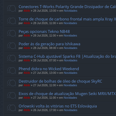
Conectores T-Works Polarity Grande Dissipador de C
por
Abib
»
28 Jul 2026, 13:00
» em
Novidades
Torre de choque de carbono frontal mais ampla Xray 
por
Abib
»
28 Jul 2026, 11:00
» em
Novidades
Peças opcionais Tekno NB48
por
Abib
»
28 Jul 2026, 11:00
» em
Novidades
Poder ás da geração para Ishikawa
por
Abib
»
28 Jul 2026, 08:00
» em
Novidades
Sistema C-Hub ajustável Sparko F8 |Atualização do b
por
Abib
»
28 Jul 2026, 07:00
» em
Novidades
Phend dobra no Wicked Weekend
por
Abib
»
27 Jul 2026, 13:00
» em
Novidades
Destruidor de bolhas de óleo de choque SkyRC
por
Abib
»
27 Jul 2026, 11:00
» em
Novidades
Eixos de choque de atualização Mugen Seiki MRX/MTX
por
Abib
»
27 Jul 2026, 11:00
» em
Novidades
Orlowski volta às vitórias no ETS Eslováquia
por
Abib
»
26 Jul 2026, 17:00
» em
Novidades