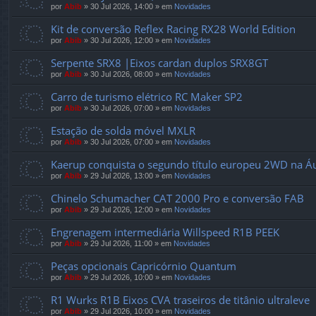
por
Abib
»
30 Jul 2026, 14:00
» em
Novidades
Kit de conversão Reflex Racing RX28 World Edition
por
Abib
»
30 Jul 2026, 12:00
» em
Novidades
Serpente SRX8 |Eixos cardan duplos SRX8GT
por
Abib
»
30 Jul 2026, 08:00
» em
Novidades
Carro de turismo elétrico RC Maker SP2
por
Abib
»
30 Jul 2026, 07:00
» em
Novidades
Estação de solda móvel MXLR
por
Abib
»
30 Jul 2026, 07:00
» em
Novidades
Kaerup conquista o segundo título europeu 2WD na Áu
por
Abib
»
29 Jul 2026, 13:00
» em
Novidades
Chinelo Schumacher CAT 2000 Pro e conversão FAB
por
Abib
»
29 Jul 2026, 12:00
» em
Novidades
Engrenagem intermediária Willspeed R1B PEEK
por
Abib
»
29 Jul 2026, 11:00
» em
Novidades
Peças opcionais Capricórnio Quantum
por
Abib
»
29 Jul 2026, 10:00
» em
Novidades
R1 Wurks R1B Eixos CVA traseiros de titânio ultraleve
por
Abib
»
29 Jul 2026, 10:00
» em
Novidades