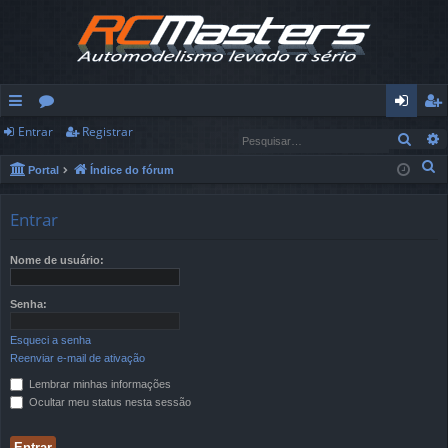
Entrar
Registrar
in
ór
nt
eg
Pesq
ks
u
ra
ist
P
Portal
Índice do fórum
e
rá
ns
r
ra
s
Entrar
pi
r
q
u
Nome de usuário:
d
i
os
s
Senha:
a
Esqueci a senha
r
Reenviar e-mail de ativação
Lembrar minhas informações
Ocultar meu status nesta sessão