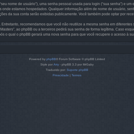
eu nome de usuário”), uma senha pessoal usada para login (“sua senha”) e um en
ís onde estamos hospedados. Qualquer informação além de nome de usuário, senha e
mações da sua conta serão exibidas publicamente. Você também pode optar por rec
Entretanto, recomendamos que você não reutilize a mesma senha em diferentes s
sters”, ao phpBB ou a terceiros pedirá sua senha de forma legítima. Caso esqu
pós o qual o phpBB gerará uma nova senha para que você recupere o acesso à su
Powered by
phpBB
® Forum Software © phpBB Limited
Style por
Arty
- phpBB 3.3 por MrGaby
Traduzido por:
Suporte phpBB
Privacidade
|
Termos