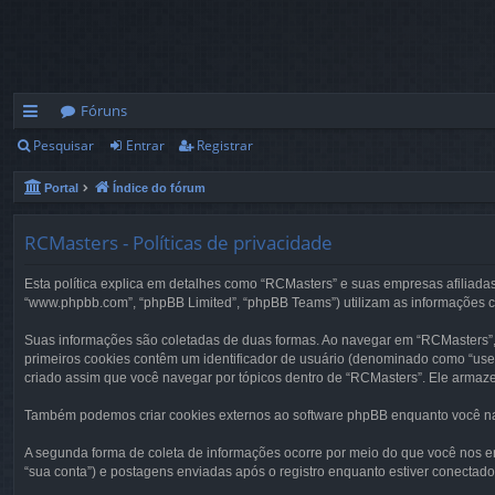
Fóruns
Pesquisar
Entrar
Registrar
in
ks
Portal
Índice do fórum
rá
RCMasters - Políticas de privacidade
pi
Esta política explica em detalhes como “RCMasters” e suas empresas afiliadas
d
“www.phpbb.com”, “phpBB Limited”, “phpBB Teams”) utilizam as informações c
os
Suas informações são coletadas de duas formas. Ao navegar em “RCMasters”, 
primeiros cookies contêm um identificador de usuário (denominado como “use
criado assim que você navegar por tópicos dentro de “RCMasters”. Ele armaze
Também podemos criar cookies externos ao software phpBB enquanto você nav
A segunda forma de coleta de informações ocorre por meio do que você nos 
“sua conta”) e postagens enviadas após o registro enquanto estiver conect