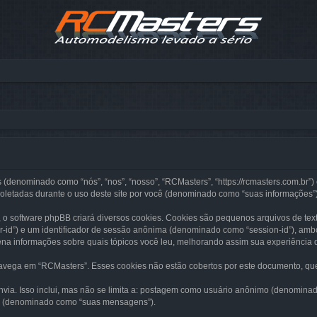
 (denominado como “nós”, “nos”, “nosso”, “RCMasters”, “https://rcmasters.com.br”
oletadas durante o uso deste site por você (denominado como “suas informações”)
o software phpBB criará diversos cookies. Cookies são pequenos arquivos de te
r-id”) e um identificador de sessão anônima (denominado como “session-id”), amb
na informações sobre quais tópicos você leu, melhorando assim sua experiência 
ega em “RCMasters”. Esses cookies não estão cobertos por este documento, que 
envia. Isso inclui, mas não se limita a: postagem como usuário anônimo (denom
ado (denominado como “suas mensagens”).