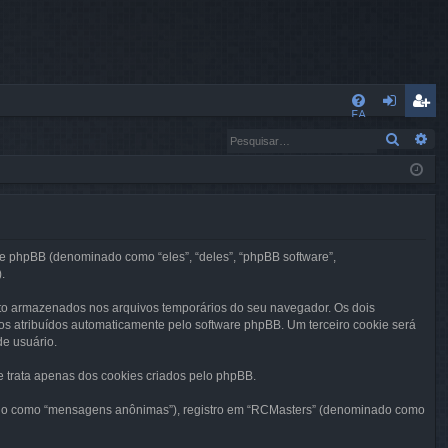
L
FA
nt
eg
Pesqui
Pe
Q
ra
ist
r
ra
r
) e phpBB (denominado como “eles”, “deles”, “phpBB software”,
.
xto armazenados nos arquivos temporários do seu navegador. Os dois
os atribuídos automaticamente pelo software phpBB. Um terceiro cookie será
de usuário.
trata apenas dos cookies criados pelo phpBB.
inado como “mensagens anônimas”), registro em “RCMasters” (denominado como