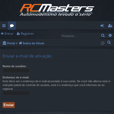
Entrar
Registrar
in
ór
nt
eg
Pesq
ks
u
ra
ist
P
Portal
Índice do fórum
e
rá
ns
r
ra
s
Enviar e-mail de ativação
pi
r
q
u
Nome de usuário:
d
i
os
s
Endereço de e-mail:
Este deve ser o endereço de e-mail associado à sua conta. Se você não alterou este e-
a
mail pelo painel de controle do usuário, este é o endereço que você informou ao se
r
registrar.