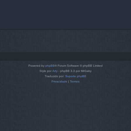
Powered by
phpBB
® Forum Software © phpBB Limited
Style por
Arty
- phpBB 3.3 por MrGaby
Traduzido por:
Suporte phpBB
Privacidade
|
Termos