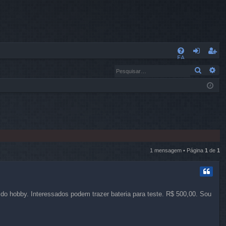
L
FA
nt
eg
Pesqui
Pe
Q
ra
ist
r
ra
r
1 mensagem • Página
1
de
1
do hobby. Interessados podem trazer bateria para teste. R$ 500,00. Sou