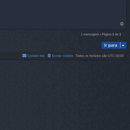
V
o
l
1 mensagem • Página
1
de
1
t
a
Ir para
r
a
o
Contate-nos
Excluir cookies
Todos os horários são
UTC-03:00
t
o
p
o