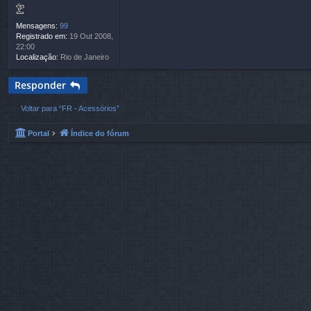
e
m
Mensagens:
99
Registrado em:
19 Out 2008,
22:00
Localização:
Rio de Janeiro
Responder
Voltar para “FR - Acessórios”
Portal
Índice do fórum