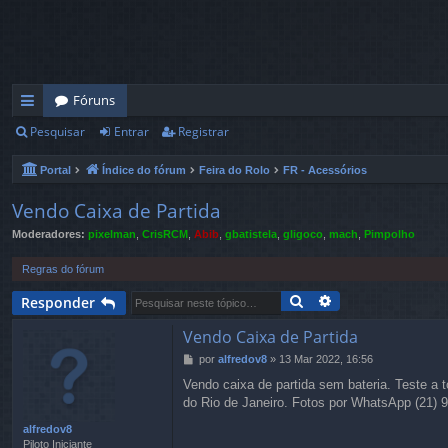
Fóruns
Pesquisar
Entrar
Registrar
in
ks
Portal
Índice do fórum
Feira do Rolo
FR - Acessórios
rá
Vendo Caixa de Partida
pi
Moderadores:
pixelman
,
CrisRCM
,
Abib
,
gbatistela
,
gligoco
,
mach
,
Pimpolho
d
Regras do fórum
os
Pesquisar
Pesquisa avança
Responder
Vendo Caixa de Partida
por
alfredov8
»
13 Mar 2022, 16:56
M
e
Vendo caixa de partida sem bateria. Teste a 
n
do Rio de Janeiro. Fotos por WhatsApp (21) 
s
a
alfredov8
g
Piloto Iniciante